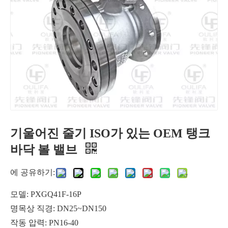
기울어진 줄기 ISO가 있는 OEM 탱크
경량 고성능 버터플라이 밸브
비부식성 가스의 공압식 고진공 버터플라이 밸브 GIQ
바닥 볼 밸브
에 공유하기:
모델: PXGQ41F-16P
명목상 직경: DN25~DN150
작동 압력: PN16-40