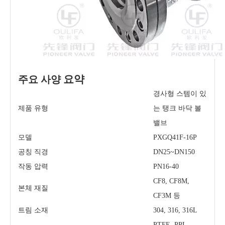
요약
주요 사양
경사형 스템이 있
제품 유형
는 탱크 바닥 볼
밸브
모델
PXGQ41F-16P
공칭 직경
DN25~DN150
작동 압력
PN16-40
CF8, CF8M,
본체 재질
CF3M 등
트림 소재
304, 316, 316L
PTFE, PPL,