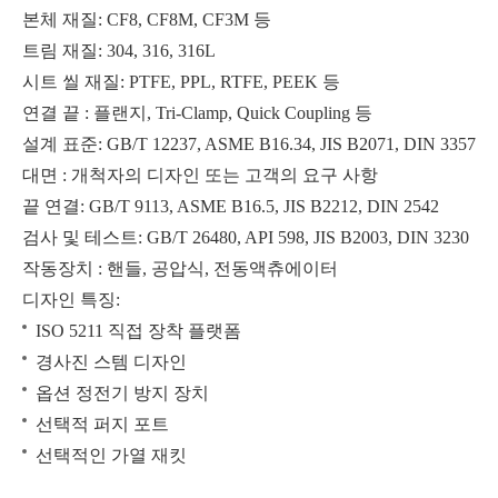
본체 재질: CF8, CF8M, CF3M 등
트림 재질: 304, 316, 316L
시트 씰 재질: PTFE, PPL, RTFE, PEEK 등
연결 끝 : 플랜지, Tri-Clamp, Quick Coupling 등
설계 표준: GB/T 12237, ASME B16.34, JIS B2071, DIN 3357
고진공 트라이 클램프 볼 밸브 고유량 컨덕턴스
위생 버터플라이형 맞대기 용접 볼 밸브 PTFE RTFE
대면 : 개척자의 디자인 또는 고객의 요구 사항
끝 연결: GB/T 9113, ASME B16.5, JIS B2212, DIN 2542
검사 및 테스트: GB/T 26480, API 598, JIS B2003, DIN 3230
작동장치 : 핸들, 공압식, 전동액츄에이터
디자인 특징:
ISO 5211 직접 장착 플랫폼
경사진 스템 디자인
옵션 정전기 방지 장치
선택적 퍼지 포트
선택적인 가열 재킷
내화학성용 위생 삼중 클램프 볼 밸브
캐비티 충진 위생 볼 밸브