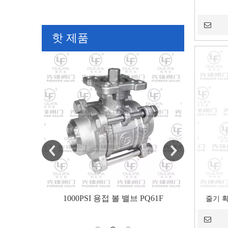
핫 제품
PSI 용접 볼 밸브 PQ61F
Insulated Signal Flanged Ball Valv
줄기 확
Viscous Media