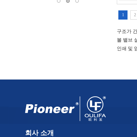
1
2
구조가 간
볼 밸브 
인쇄 및 염
회사 소개