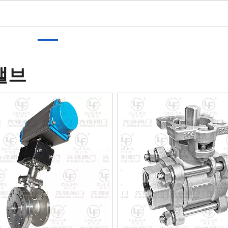
페이지
제품
회사 소개
더운
애플리케이션
동
밸브