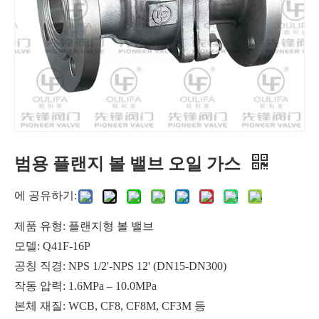
범용 플랜지 볼 밸브 오일 가스
웨이퍼 엔드 3방향 볼 밸브 식품 음료
고압 웨이퍼 볼 밸브 제약 공장
에 공유하기:
제품 유형: 플랜지형 볼 밸브
모델: Q41F-16P
공칭 직경: NPS 1/2'-NPS 12' (DN15-DN300)
작동 압력: 1.6MPa – 10.0MPa
본체 재질: WCB, CF8, CF8M, CF3M 등