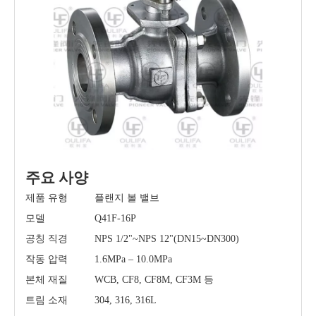
주요 사양
제품 유형
플랜지 볼 밸브
모델
Q41F-16P
공칭 직경
NPS 1/2"~NPS 12"(DN15~DN300)
작동 압력
1.6MPa – 10.0MPa
본체 재질
WCB, CF8, CF8M, CF3M 등
트림 소재
304, 316, 316L