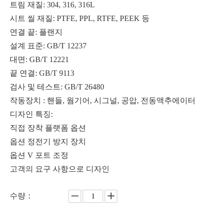
트림 재질: 304, 316, 316L
시트 씰 재질: PTFE, PPL, RTFE, PEEK 등
연결 끝: 플랜지
설계 표준: GB/T 12237
2000PSI 맞대기 용접 볼 밸브 오일 가스 라인
전기 고진공 볼 밸브 반도체 시스템
대면: GB/T 12221
끝 연결: GB/T 9113
검사 및 테스트: GB/T 26480
작동장치 : 핸들, 웜기어, 시그널, 공압, 전동액추에이터
디자인 특징:
직접 장착 플랫폼 옵션
옵션 정전기 방지 장치
옵션 V 포트 조정
고객의 요구 사항으로 디자인
수량：
높은 플랫폼 플랜지 볼 밸브 화학 공장