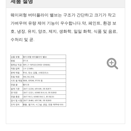
제품 설명
웨이퍼형 버터플라이 밸브는 구조가 간단하고 크기가 작고
가벼우며 유량 제어 기능이 우수합니다.약, 페인트, 환경 보
호, 냉장, 유지, 양조, 제지, 생화학, 일일 화학, 식품 및 음료,
수처리 및 곧.
상품 유형
웨이퍼형 버터플라이 밸브
방법
D71X
명목상 직경
NPS 2'~NPS32'(DN50~DN800)
작동 압력
1.0~2.5MPa
본체 재질
무쇠, 탄소 강철, 스테인리스
트림 재료
304,316,316L
시트 씰 재질
NBR, EPDM, PTFE 등
연결 끝
웨이퍼
설계 기준
GB/T 12238, API 609, JIS B2071
면 대면
GB/T 12221, ASME B16.10, JIS B2002
연결 종료
GB/T 9113, ASME B16.5, JIS B2211
검사 및 시험
GB/T 26480, API 598, JIS B2003
조작 장치
핸들, 웜기어, 시그널, 공압, 전동 액추에이터