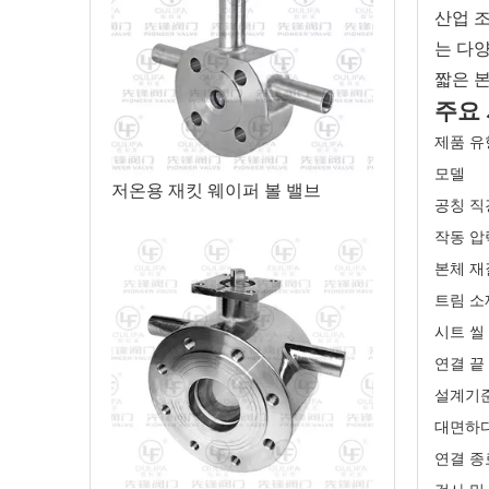
산업 
는 다
짧은 
주요
제품 유
모델
저온용 재킷 웨이퍼 볼 밸브
공칭 직
작동 압
본체 재
트림 소
시트 씰
연결 끝
설계기
대면하
연결 종