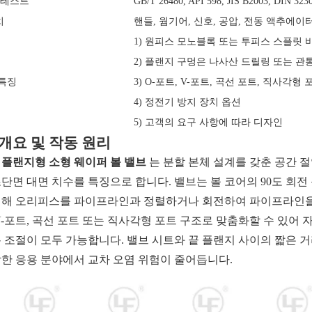
 테스트
GB/T 26480, API 598, JIS B2003, DIN 323
치
핸들, 웜기어, 신호, 공압, 전동 액추에이
1) 원피스 모노블록 또는 투피스 스플릿 
2) 플랜지 구멍은 나사산 드릴링 또는 관
특징
3) O-포트, V-포트, 곡선 포트, 직사각형
4) 정전기 방지 장치 옵션
5) 고객의 요구 사항에 따라 디자인
개요 및 작동 원리
의
플랜지형 소형 웨이퍼 볼 밸브
는 분할 본체 설계를 갖춘 공간 
단면 대면 치수를 특징으로 합니다. 밸브는 볼 코어의 90도 회전
위해 오리피스를 파이프라인과 정렬하거나 회전하여 파이프라인을 
V-포트, 곡선 포트 또는 직사각형 포트 구조로 맞춤화할 수 있어
름 조절이 모두 가능합니다. 밸브 시트와 끝 플랜지 사이의 짧은 
감한 응용 분야에서 교차 오염 위험이 줄어듭니다.