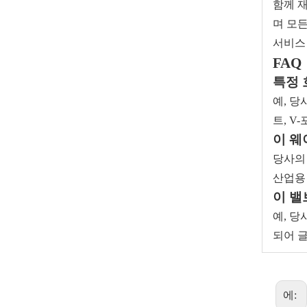
함께 
며 모든
서비스
FAQ
특정 
예, 당
경사형 스템이 있는 플러시 바닥 볼 밸브
트, V
이 웨
당사
산업용
이 밸
예, 
되어 
에: