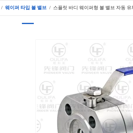
/
웨이퍼 타입 볼 밸브
/
스플릿 바디 웨이퍼형 볼 밸브 자동 유
페이지
제품
회사 소개
더운
애플리케이션
동