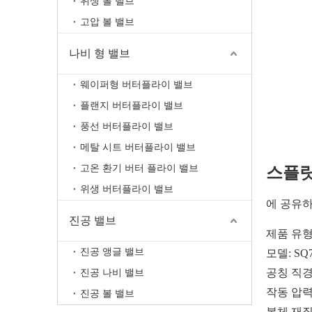
위생 볼 밸브
고압 볼 밸브
나비 형 밸브
웨이퍼형 버터플라이 밸브
플랜지 버터플라이 밸브
풍선 버터플라이 밸브
메탈 시트 버터플라이 밸브
고온 환기 버터 플라이 밸브
스플릿
위생 버터플라이 밸브
에 공유하
진공 밸브
제품 유형
진공 앵글 밸브
모델: SQ7
공칭 직경: N
진공 나비 밸브
작동 압력: 
진공 볼 밸브
본체 재질: A