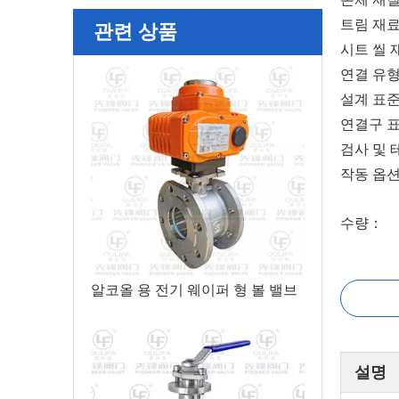
트림 재료: 
관련 상품
시트 씰 재질
연결 유형
설계 표준: G
연결구 표준: 
검사 및 테스
작동 옵션
수량：
알코올 용 전기 웨이퍼 형 볼 밸브
설명