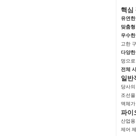
스테인레스 스틸 자켓 웨이퍼 볼 밸브
핵심 
유연한
맞춤형
우수한
고한 
다양한
멍으로
전체 
일반
당사
조선을
중국 산업용 L‑포트 3방향 볼 밸브
액체가
파이
산업용 
제어 