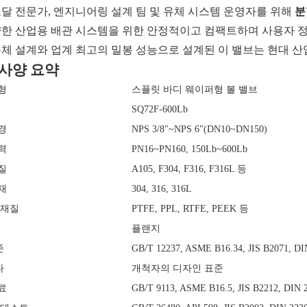
조달 전문가, 엔지니어링 설계 팀 및 유체 시스템 운영자를 위해
분
양한 산업용 배관 시스템을 위한 안정적이고 컴팩트하며 사용자 정
본체 설계와 업계 최고의 밀봉 성능으로 설계된 이 밸브는 현대 산
 사양 요약
형
스플릿 바디 웨이퍼형 볼 밸브
SQ72F-600Lb
경
NPS 3/8"~NPS 6"(DN10~DN150)
력
PN16~PN160, 150Lb~600Lb
질
A105, F304, F316, F316L 등
재
304, 316, 316L
 재질
PTFE, PPL, RTFE, PEEK 등
플랜지
준
GB/T 12237, ASME B16.34, JIS B2071, DI
다
개척자의 디자인 표준
료
GB/T 9113, ASME B16.5, JIS B2212, DIN 